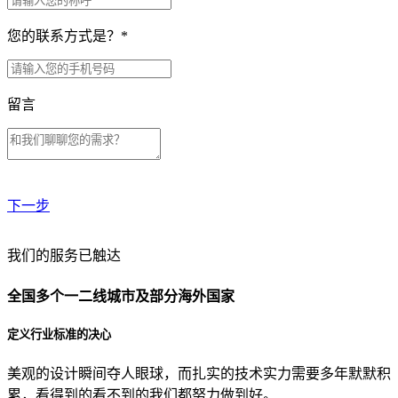
您的联系方式是？
*
留言
下一步
贵公司预算范围是？
我们的服务已触达
全国多个一二线城市及部分海外国家
贵公司的团队规模是？
定义行业标准的决心
美观的设计瞬间夺人眼球，而扎实的技术实力需要多年默默积
目前主要的营销渠道是？
累，看得到的看不到的我们都努力做到好。