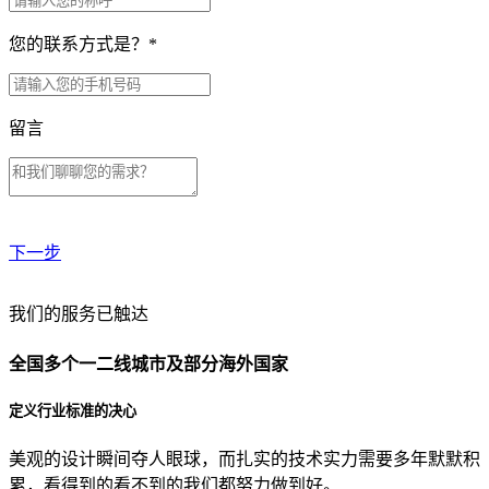
您的联系方式是？
*
留言
下一步
贵公司预算范围是？
我们的服务已触达
全国多个一二线城市及部分海外国家
贵公司的团队规模是？
定义行业标准的决心
美观的设计瞬间夺人眼球，而扎实的技术实力需要多年默默积
目前主要的营销渠道是？
累，看得到的看不到的我们都努力做到好。