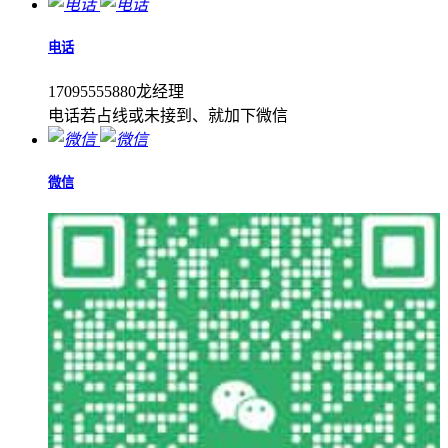
电话
17095555880龙经理
电话若占线或未接到、就加下微信
微信