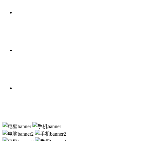
专业且落地的建议
我们具有各个行业丰富地实操经验，针对您的站点，我们
透明干净的报价方式
商务洽谈阶段挖机会科技设计顾问会非常详细的向您讲解
长期顾问服务
我们与众多客户都保持长期稳定的合作关系，只要是互联