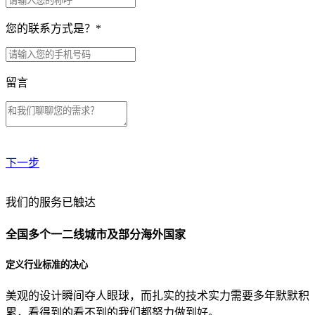
您的联系方式是？
*
留言
下一步
贵公司预算范围是？
我们的服务已触达
全国多个一二线城市及部分海外国家
贵公司的团队规模是？
定义行业标准的决心
美观的设计瞬间夺人眼球，而扎实的技术实力需要多年默默积
目前主要的营销渠道是？
累，看得到的看不到的我们都努力做到好。