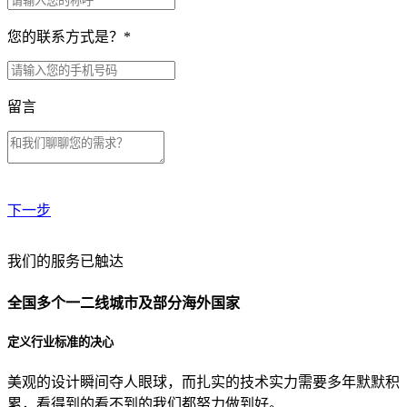
您的联系方式是？
*
留言
下一步
贵公司预算范围是？
我们的服务已触达
全国多个一二线城市及部分海外国家
贵公司的团队规模是？
定义行业标准的决心
美观的设计瞬间夺人眼球，而扎实的技术实力需要多年默默积
目前主要的营销渠道是？
累，看得到的看不到的我们都努力做到好。