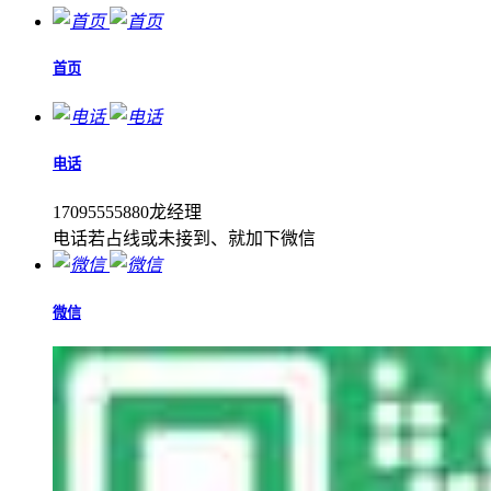
首页
电话
17095555880龙经理
电话若占线或未接到、就加下微信
微信