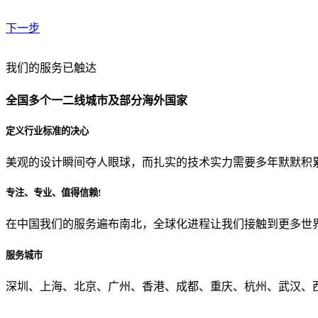
下一步
贵公司预算范围是？
我们的服务已触达
全国多个一二线城市及部分海外国家
贵公司的团队规模是？
定义行业标准的决心
美观的设计瞬间夺人眼球，而扎实的技术实力需要多年默默积
目前主要的营销渠道是？
专注、专业、值得信赖!
在中国我们的服务遍布南北，全球化进程让我们接触到更多世
从哪里了解到我们？
服务城市
上一步
确认发送
深圳、上海、北京、广州、香港、成都、重庆、杭州、武汉、西