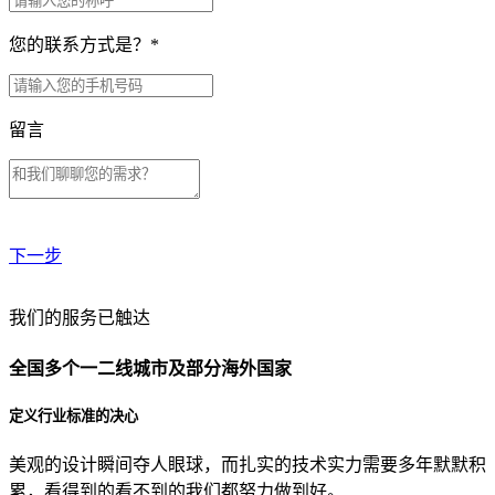
您的联系方式是？
*
留言
下一步
贵公司预算范围是？
我们的服务已触达
全国多个一二线城市及部分海外国家
贵公司的团队规模是？
定义行业标准的决心
美观的设计瞬间夺人眼球，而扎实的技术实力需要多年默默积
目前主要的营销渠道是？
累，看得到的看不到的我们都努力做到好。