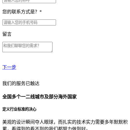
您的联系方式是？
*
留言
下一步
贵公司预算范围是？
我们的服务已触达
全国多个一二线城市及部分海外国家
贵公司的团队规模是？
定义行业标准的决心
美观的设计瞬间夺人眼球，而扎实的技术实力需要多年默默积
目前主要的营销渠道是？
累，看得到的看不到的我们都努力做到好。