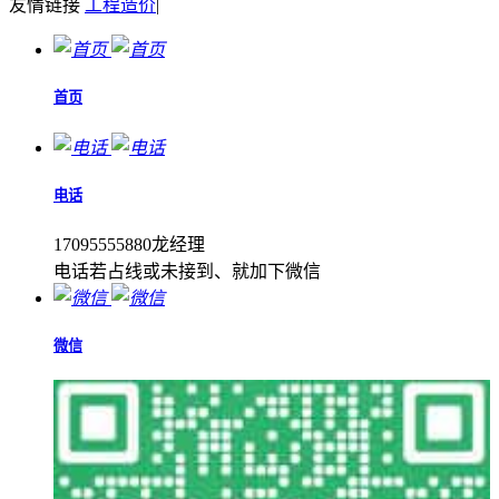
友情链接
工程造价
|
首页
电话
17095555880龙经理
电话若占线或未接到、就加下微信
微信