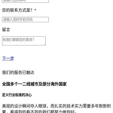
您的联系方式是？
*
留言
下一步
贵公司预算范围是？
我们的服务已触达
全国多个一二线城市及部分海外国家
贵公司的团队规模是？
定义行业标准的决心
美观的设计瞬间夺人眼球，而扎实的技术实力需要多年默默积
目前主要的营销渠道是？
累，看得到的看不到的我们都努力做到好。