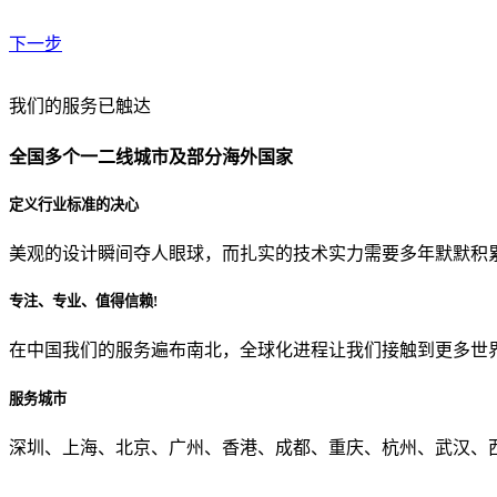
下一步
贵公司预算范围是？
我们的服务已触达
全国多个一二线城市及部分海外国家
贵公司的团队规模是？
定义行业标准的决心
美观的设计瞬间夺人眼球，而扎实的技术实力需要多年默默积
目前主要的营销渠道是？
专注、专业、值得信赖!
在中国我们的服务遍布南北，全球化进程让我们接触到更多世
从哪里了解到我们？
服务城市
上一步
确认发送
深圳、上海、北京、广州、香港、成都、重庆、杭州、武汉、西