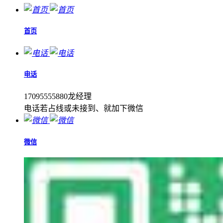
首页
电话
17095555880龙经理
电话若占线或未接到、就加下微信
微信