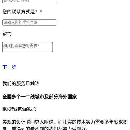
您的联系方式是？
*
留言
下一步
贵公司预算范围是？
我们的服务已触达
全国多个一二线城市及部分海外国家
贵公司的团队规模是？
定义行业标准的决心
美观的设计瞬间夺人眼球，而扎实的技术实力需要多年默默积
目前主要的营销渠道是？
累，看得到的看不到的我们都努力做到好。