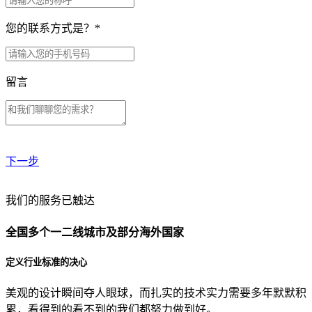
您的联系方式是？
*
留言
下一步
贵公司预算范围是？
我们的服务已触达
全国多个一二线城市及部分海外国家
贵公司的团队规模是？
定义行业标准的决心
美观的设计瞬间夺人眼球，而扎实的技术实力需要多年默默积
目前主要的营销渠道是？
累，看得到的看不到的我们都努力做到好。