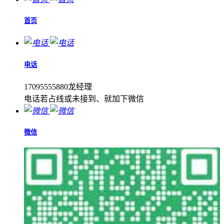
首页
电话
17095555880龙经理
电话若占线或未接到、就加下微信
微信