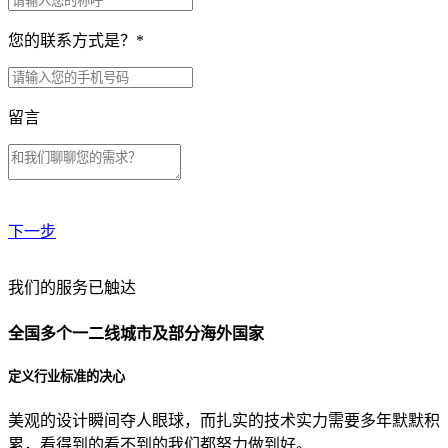
您的联系方式是？
*
留言
下一步
贵公司预算范围是？
我们的服务已触达
全国多个一二线城市及部分海外国家
贵公司的团队规模是？
定义行业标准的决心
美观的设计瞬间夺人眼球，而扎实的技术实力需要多年默默积
目前主要的营销渠道是？
累，看得到的看不到的我们都努力做到好。