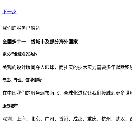
下一步
贵公司预算范围是？
我们的服务已触达
全国多个一二线城市及部分海外国家
贵公司的团队规模是？
定义行业标准的决心
美观的设计瞬间夺人眼球，而扎实的技术实力需要多年默默积
目前主要的营销渠道是？
专注、专业、值得信赖!
在中国我们的服务遍布南北，全球化进程让我们接触到更多世
从哪里了解到我们？
服务城市
上一步
确认发送
深圳、上海、北京、广州、香港、成都、重庆、杭州、武汉、西