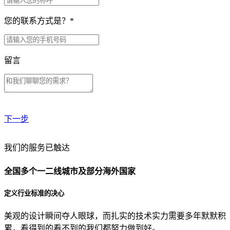
您的联系方式是？
*
留言
下一步
贵公司预算范围是？
我们的服务已触达
全国多个一二线城市及部分海外国家
贵公司的团队规模是？
定义行业标准的决心
美观的设计瞬间夺人眼球，而扎实的技术实力需要多年默默积
目前主要的营销渠道是？
累，看得到的看不到的我们都努力做到好。