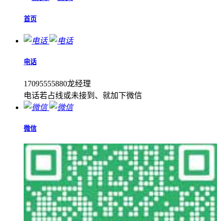
首页
电话
17095555880龙经理
电话若占线或未接到、就加下微信
微信