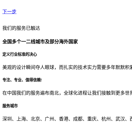
下一步
贵公司预算范围是？
我们的服务已触达
全国多个一二线城市及部分海外国家
贵公司的团队规模是？
定义行业标准的决心
美观的设计瞬间夺人眼球，而扎实的技术实力需要多年默默积
目前主要的营销渠道是？
专注、专业、值得信赖!
在中国我们的服务遍布南北，全球化进程让我们接触到更多世
从哪里了解到我们？
服务城市
上一步
确认发送
深圳、上海、北京、广州、香港、成都、重庆、杭州、武汉、西