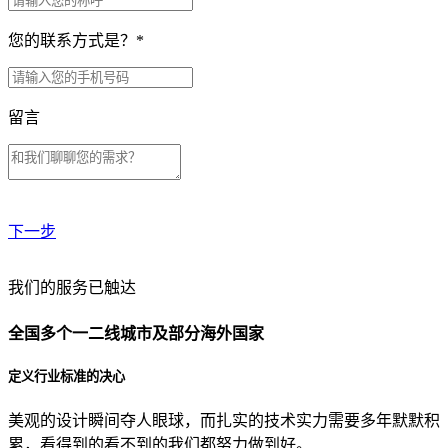
您的联系方式是？
*
留言
下一步
贵公司预算范围是？
我们的服务已触达
全国多个一二线城市及部分海外国家
贵公司的团队规模是？
定义行业标准的决心
美观的设计瞬间夺人眼球，而扎实的技术实力需要多年默默积
目前主要的营销渠道是？
累，看得到的看不到的我们都努力做到好。