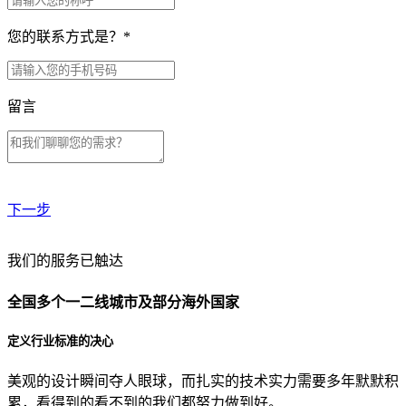
您的联系方式是？
*
留言
下一步
贵公司预算范围是？
我们的服务已触达
全国多个一二线城市及部分海外国家
贵公司的团队规模是？
定义行业标准的决心
美观的设计瞬间夺人眼球，而扎实的技术实力需要多年默默积
目前主要的营销渠道是？
累，看得到的看不到的我们都努力做到好。