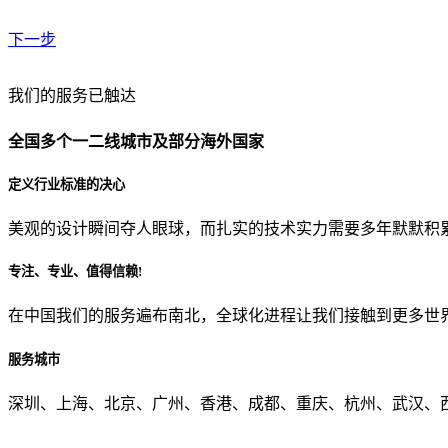
下一步
贵公司预算范围是？
我们的服务已触达
全国多个一二线城市及部分海外国家
贵公司的团队规模是？
定义行业标准的决心
美观的设计瞬间夺人眼球，而扎实的技术实力需要多年默默积
目前主要的营销渠道是？
专注、专业、值得信赖!
在中国我们的服务遍布南北，全球化进程让我们接触到更多世
从哪里了解到我们？
服务城市
上一步
确认发送
深圳、上海、北京、广州、香港、成都、重庆、杭州、武汉、西