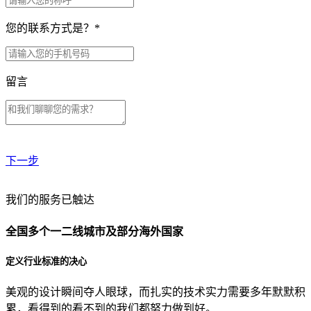
您的联系方式是？
*
留言
下一步
贵公司预算范围是？
我们的服务已触达
全国多个一二线城市及部分海外国家
贵公司的团队规模是？
定义行业标准的决心
美观的设计瞬间夺人眼球，而扎实的技术实力需要多年默默积
目前主要的营销渠道是？
累，看得到的看不到的我们都努力做到好。