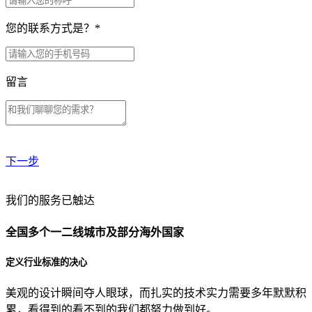
您的联系方式是？
*
留言
下一步
贵公司预算范围是？
我们的服务已触达
全国多个一二线城市及部分海外国家
贵公司的团队规模是？
定义行业标准的决心
美观的设计瞬间夺人眼球，而扎实的技术实力需要多年默默积
目前主要的营销渠道是？
累，看得到的看不到的我们都努力做到好。