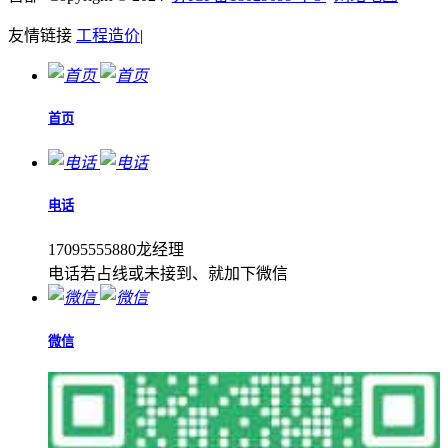
友情链接
工程造价
|
首页
电话
17095555880龙经理
电话若占线或未接到、就加下微信
微信