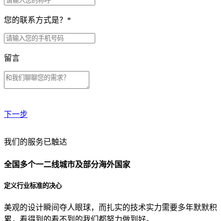
您的联系方式是？
*
留言
下一步
贵公司预算范围是？
我们的服务已触达
全国多个一二线城市及部分海外国家
贵公司的团队规模是？
定义行业标准的决心
美观的设计瞬间夺人眼球，而扎实的技术实力需要多年默默积
目前主要的营销渠道是？
累，看得到的看不到的我们都努力做到好。