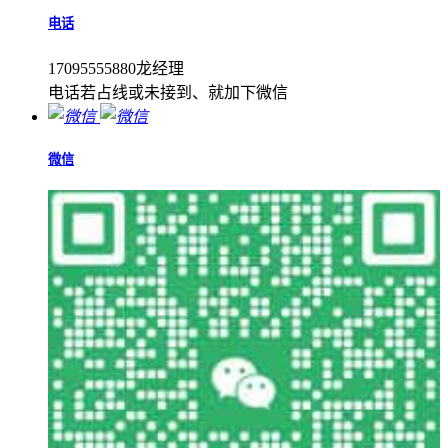
电话
17095555880龙经理
电话若占线或未接到、就加下微信
微信