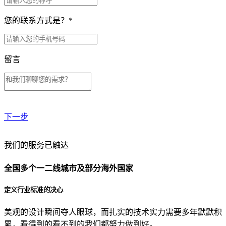
您的联系方式是？
*
留言
下一步
贵公司预算范围是？
我们的服务已触达
全国多个一二线城市及部分海外国家
贵公司的团队规模是？
定义行业标准的决心
美观的设计瞬间夺人眼球，而扎实的技术实力需要多年默默积
目前主要的营销渠道是？
累，看得到的看不到的我们都努力做到好。