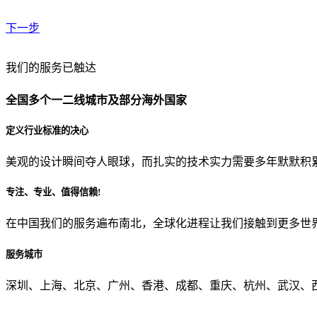
下一步
贵公司预算范围是？
我们的服务已触达
全国多个一二线城市及部分海外国家
贵公司的团队规模是？
定义行业标准的决心
美观的设计瞬间夺人眼球，而扎实的技术实力需要多年默默积
目前主要的营销渠道是？
专注、专业、值得信赖!
在中国我们的服务遍布南北，全球化进程让我们接触到更多世
从哪里了解到我们？
服务城市
上一步
确认发送
深圳、上海、北京、广州、香港、成都、重庆、杭州、武汉、西