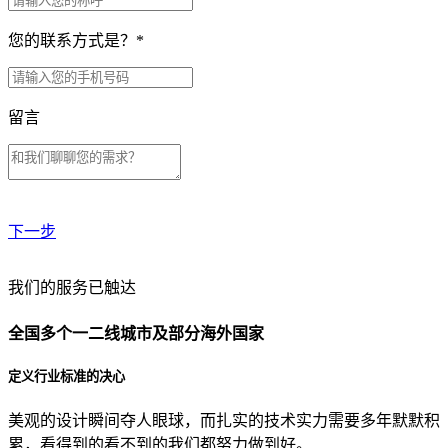
您的联系方式是？
*
留言
下一步
贵公司预算范围是？
我们的服务已触达
全国多个一二线城市及部分海外国家
贵公司的团队规模是？
定义行业标准的决心
美观的设计瞬间夺人眼球，而扎实的技术实力需要多年默默积
目前主要的营销渠道是？
累，看得到的看不到的我们都努力做到好。