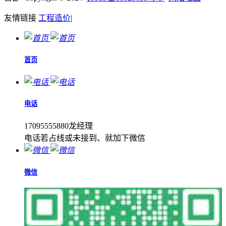
友情链接
工程造价
|
首页
电话
17095555880龙经理
电话若占线或未接到、就加下微信
微信