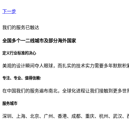
下一步
贵公司预算范围是？
我们的服务已触达
全国多个一二线城市及部分海外国家
贵公司的团队规模是？
定义行业标准的决心
美观的设计瞬间夺人眼球，而扎实的技术实力需要多年默默积
目前主要的营销渠道是？
专注、专业、值得信赖!
在中国我们的服务遍布南北，全球化进程让我们接触到更多世
从哪里了解到我们？
服务城市
上一步
确认发送
深圳、上海、北京、广州、香港、成都、重庆、杭州、武汉、西