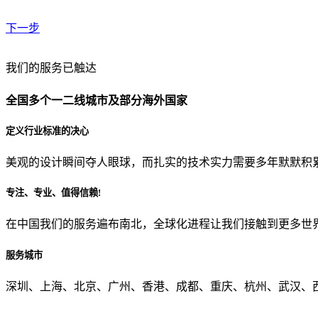
下一步
贵公司预算范围是？
我们的服务已触达
全国多个一二线城市及部分海外国家
贵公司的团队规模是？
定义行业标准的决心
美观的设计瞬间夺人眼球，而扎实的技术实力需要多年默默积
目前主要的营销渠道是？
专注、专业、值得信赖!
在中国我们的服务遍布南北，全球化进程让我们接触到更多世
从哪里了解到我们？
服务城市
上一步
确认发送
深圳、上海、北京、广州、香港、成都、重庆、杭州、武汉、西