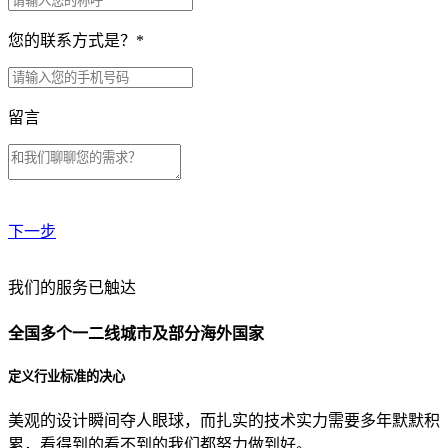
您的联系方式是？
*
留言
下一步
贵公司预算范围是？
我们的服务已触达
全国多个一二线城市及部分海外国家
贵公司的团队规模是？
定义行业标准的决心
美观的设计瞬间夺人眼球，而扎实的技术实力需要多年默默积
目前主要的营销渠道是？
累，看得到的看不到的我们都努力做到好。