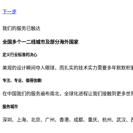
下一步
贵公司预算范围是？
我们的服务已触达
全国多个一二线城市及部分海外国家
贵公司的团队规模是？
定义行业标准的决心
美观的设计瞬间夺人眼球，而扎实的技术实力需要多年默默积
目前主要的营销渠道是？
专注、专业、值得信赖!
在中国我们的服务遍布南北，全球化进程让我们接触到更多世
从哪里了解到我们？
服务城市
上一步
确认发送
深圳、上海、北京、广州、香港、成都、重庆、杭州、武汉、西