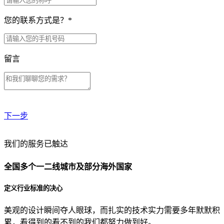
您的联系方式是？
*
留言
下一步
贵公司预算范围是？
我们的服务已触达
全国多个一二线城市及部分海外国家
贵公司的团队规模是？
定义行业标准的决心
美观的设计瞬间夺人眼球，而扎实的技术实力需要多年默默积
目前主要的营销渠道是？
累，看得到的看不到的我们都努力做到好。