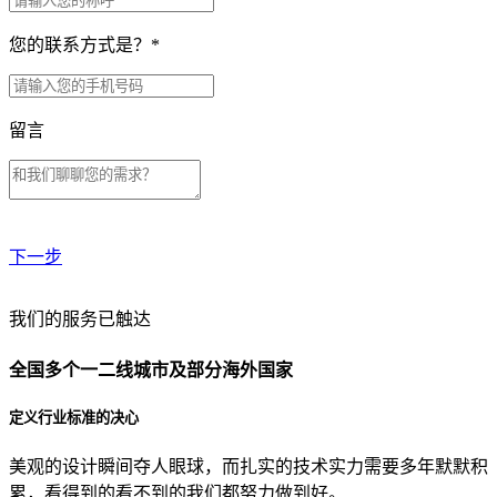
您的联系方式是？
*
留言
下一步
贵公司预算范围是？
我们的服务已触达
全国多个一二线城市及部分海外国家
贵公司的团队规模是？
定义行业标准的决心
美观的设计瞬间夺人眼球，而扎实的技术实力需要多年默默积
目前主要的营销渠道是？
累，看得到的看不到的我们都努力做到好。