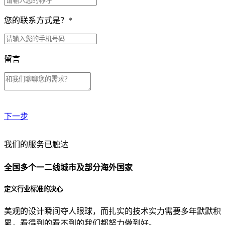
您的联系方式是？
*
留言
下一步
贵公司预算范围是？
我们的服务已触达
全国多个一二线城市及部分海外国家
贵公司的团队规模是？
定义行业标准的决心
美观的设计瞬间夺人眼球，而扎实的技术实力需要多年默默积
目前主要的营销渠道是？
累，看得到的看不到的我们都努力做到好。