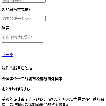
您的联系方式是？
*
留言
下一步
贵公司预算范围是？
我们的服务已触达
全国多个一二线城市及部分海外国家
贵公司的团队规模是？
定义行业标准的决心
美观的设计瞬间夺人眼球，而扎实的技术实力需要多年默默积
目前主要的营销渠道是？
累，看得到的看不到的我们都努力做到好。