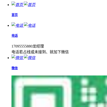
首页
电话
17095555880龙经理
电话若占线或未接到、就加下微信
微信