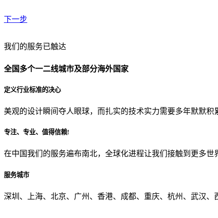
下一步
贵公司预算范围是？
我们的服务已触达
全国多个一二线城市及部分海外国家
贵公司的团队规模是？
定义行业标准的决心
美观的设计瞬间夺人眼球，而扎实的技术实力需要多年默默积
目前主要的营销渠道是？
专注、专业、值得信赖!
在中国我们的服务遍布南北，全球化进程让我们接触到更多世
从哪里了解到我们？
服务城市
上一步
确认发送
深圳、上海、北京、广州、香港、成都、重庆、杭州、武汉、西