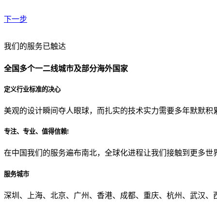
下一步
贵公司预算范围是？
我们的服务已触达
全国多个一二线城市及部分海外国家
贵公司的团队规模是？
定义行业标准的决心
美观的设计瞬间夺人眼球，而扎实的技术实力需要多年默默积
目前主要的营销渠道是？
专注、专业、值得信赖!
在中国我们的服务遍布南北，全球化进程让我们接触到更多世
从哪里了解到我们？
服务城市
上一步
确认发送
深圳、上海、北京、广州、香港、成都、重庆、杭州、武汉、西