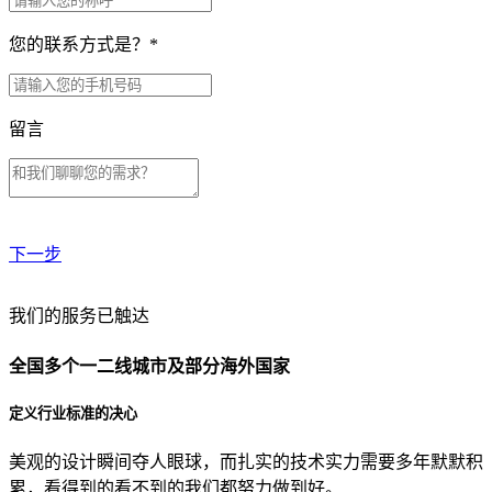
您的联系方式是？
*
留言
下一步
贵公司预算范围是？
我们的服务已触达
全国多个一二线城市及部分海外国家
贵公司的团队规模是？
定义行业标准的决心
美观的设计瞬间夺人眼球，而扎实的技术实力需要多年默默积
目前主要的营销渠道是？
累，看得到的看不到的我们都努力做到好。