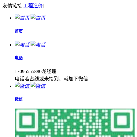
友情链接
工程造价
|
首页
电话
17095555880龙经理
电话若占线或未接到、就加下微信
微信