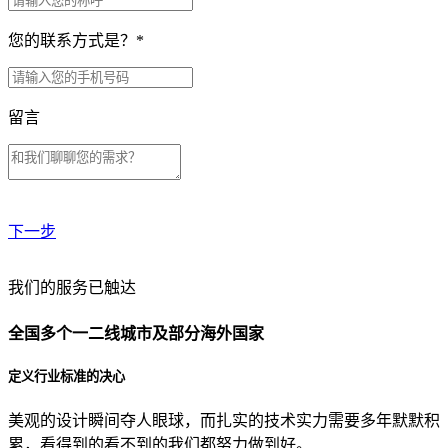
您的联系方式是？
*
留言
下一步
贵公司预算范围是？
我们的服务已触达
全国多个一二线城市及部分海外国家
贵公司的团队规模是？
定义行业标准的决心
美观的设计瞬间夺人眼球，而扎实的技术实力需要多年默默积
目前主要的营销渠道是？
累，看得到的看不到的我们都努力做到好。