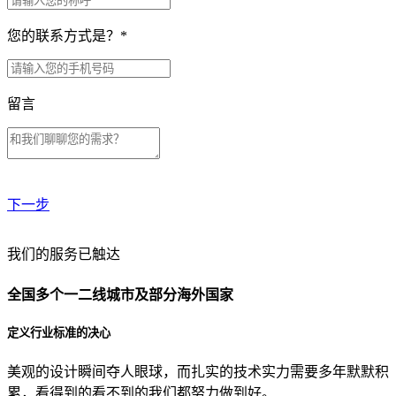
您的联系方式是？
*
留言
下一步
贵公司预算范围是？
我们的服务已触达
全国多个一二线城市及部分海外国家
贵公司的团队规模是？
定义行业标准的决心
美观的设计瞬间夺人眼球，而扎实的技术实力需要多年默默积
目前主要的营销渠道是？
累，看得到的看不到的我们都努力做到好。