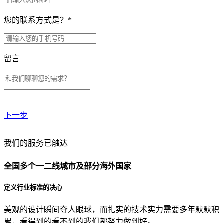
您的联系方式是？
*
留言
下一步
贵公司预算范围是？
我们的服务已触达
全国多个一二线城市及部分海外国家
贵公司的团队规模是？
定义行业标准的决心
美观的设计瞬间夺人眼球，而扎实的技术实力需要多年默默积
目前主要的营销渠道是？
累，看得到的看不到的我们都努力做到好。