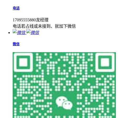
电话
17095555880龙经理
电话若占线或未接到、就加下微信
微信