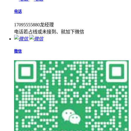
电话
17095555880龙经理
电话若占线或未接到、就加下微信
微信