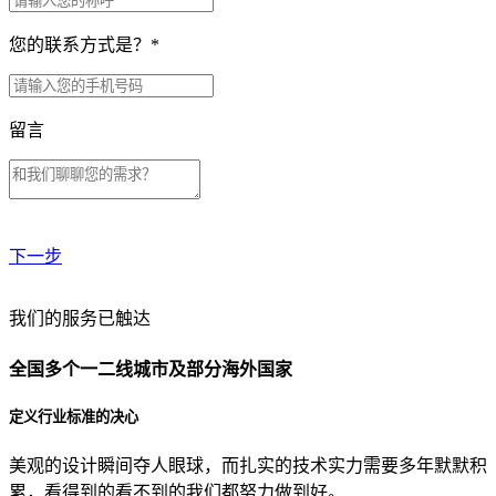
您的联系方式是？
*
留言
下一步
贵公司预算范围是？
我们的服务已触达
全国多个一二线城市及部分海外国家
贵公司的团队规模是？
定义行业标准的决心
美观的设计瞬间夺人眼球，而扎实的技术实力需要多年默默积
目前主要的营销渠道是？
累，看得到的看不到的我们都努力做到好。