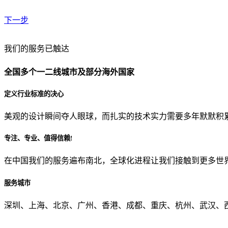
下一步
贵公司预算范围是？
我们的服务已触达
全国多个一二线城市及部分海外国家
贵公司的团队规模是？
定义行业标准的决心
美观的设计瞬间夺人眼球，而扎实的技术实力需要多年默默积
目前主要的营销渠道是？
专注、专业、值得信赖!
在中国我们的服务遍布南北，全球化进程让我们接触到更多世
从哪里了解到我们？
服务城市
上一步
确认发送
深圳、上海、北京、广州、香港、成都、重庆、杭州、武汉、西