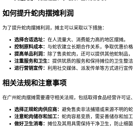
如何提升蛇肉摆摊利润
为了提升蛇肉摆摊利润，摊主可以采取以下措施：
选择合适选址：
在人流量大、消费能力高的地区摆摊。
控制原料成本：
与蛇农建立长期合作关系，争取优惠价格
提高单品利润：
除了售卖蛇肉，还可以提供其他蛇制品，
注重服务和卫生：
提供犹质的服务和保持摊位的卫生整洁
进行营销宣传：
利用社交媒体、派发传单等方式进行宣传
相关法规和注意事项
在广州蛇肉摆摊需要遵守相关法规，包括取得食品经营许可证
选择正规蛇肉供应商：
避免售卖非法捕猎或来源不明的蛇
注意蛇肉储存和加工：
蛇肉容易变质，需妥善储存和加工
做好卫生消毒：
摊位及其用具需保持干净卫生，防止细菌