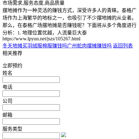
市场需求,服务态度,商品质量
摆地摊作为一种灵活的赚钱方式，深受许多人的青睐。泰格广
场作为上海繁华的地标之一，也吸引了不少摆地摊的从业者。
那么，在泰格广场摆地摊是否赚钱呢？下面将从多个角度进行
分析：1. 地理位置优越，人流量巨大泰
https://www.lpyun.net/jszs/105267.html
冬天地摊买羽绒服棉服赚钱吗
广州蛇肉摆摊赚钱吗
返回列表
相关推荐
立即预约
姓名
电话
公司
邮箱
服务类型