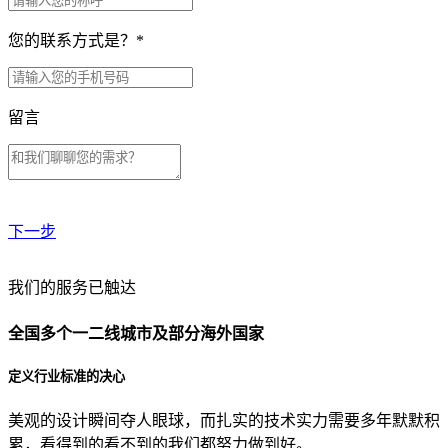
您的联系方式是？
*
留言
下一步
贵公司预算范围是？
我们的服务已触达
全国多个一二线城市及部分海外国家
贵公司的团队规模是？
定义行业标准的决心
美观的设计瞬间夺人眼球，而扎实的技术实力需要多年默默积
目前主要的营销渠道是？
累，看得到的看不到的我们都努力做到好。