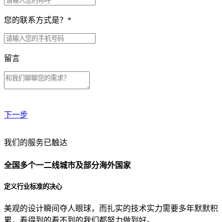
您的联系方式是？
*
留言
下一步
贵公司预算范围是？
我们的服务已触达
全国多个一二线城市及部分海外国家
贵公司的团队规模是？
定义行业标准的决心
美观的设计瞬间夺人眼球，而扎实的技术实力需要多年默默积
目前主要的营销渠道是？
累，看得到的看不到的我们都努力做到好。