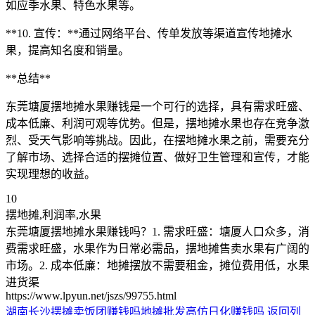
如应季水果、特色水果等。
**10. 宣传：**通过网络平台、传单发放等渠道宣传地摊水
果，提高知名度和销量。
**总结**
东莞塘厦摆地摊水果赚钱是一个可行的选择，具有需求旺盛、
成本低廉、利润可观等优势。但是，摆地摊水果也存在竞争激
烈、受天气影响等挑战。因此，在摆地摊水果之前，需要充分
了解市场、选择合适的摆摊位置、做好卫生管理和宣传，才能
实现理想的收益。
10
摆地摊,利润率,水果
东莞塘厦摆地摊水果赚钱吗？1. 需求旺盛：塘厦人口众多，消
费需求旺盛，水果作为日常必需品，摆地摊售卖水果有广阔的
市场。2. 成本低廉：地摊摆放不需要租金，摊位费用低，水果
进货渠
https://www.lpyun.net/jszs/99755.html
湖南长沙摆摊卖饭团赚钱吗
地摊批发高仿日化赚钱吗
返回列