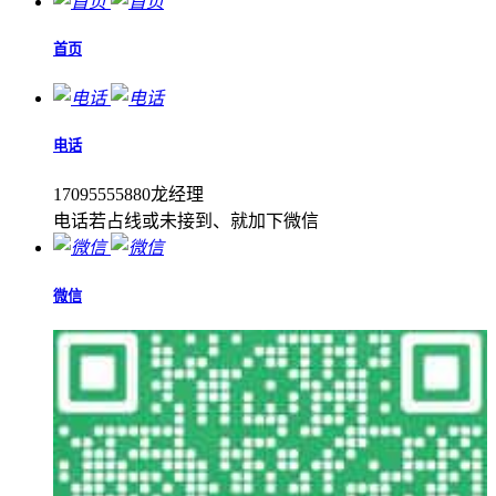
首页
电话
17095555880龙经理
电话若占线或未接到、就加下微信
微信