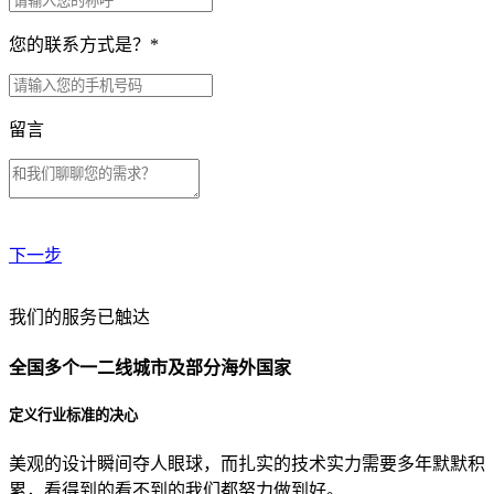
您的联系方式是？
*
留言
下一步
贵公司预算范围是？
我们的服务已触达
全国多个一二线城市及部分海外国家
贵公司的团队规模是？
定义行业标准的决心
美观的设计瞬间夺人眼球，而扎实的技术实力需要多年默默积
目前主要的营销渠道是？
累，看得到的看不到的我们都努力做到好。