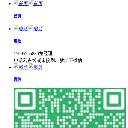
首页
电话
17095555880龙经理
电话若占线或未接到、就加下微信
微信