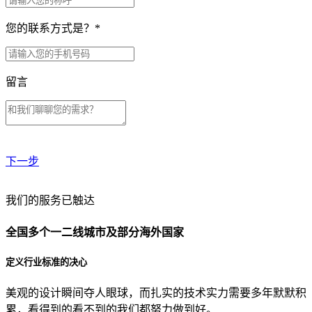
您的联系方式是？
*
留言
下一步
贵公司预算范围是？
我们的服务已触达
全国多个一二线城市及部分海外国家
贵公司的团队规模是？
定义行业标准的决心
美观的设计瞬间夺人眼球，而扎实的技术实力需要多年默默积
目前主要的营销渠道是？
累，看得到的看不到的我们都努力做到好。