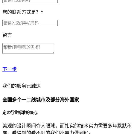
您的联系方式是？
*
留言
下一步
贵公司预算范围是？
我们的服务已触达
全国多个一二线城市及部分海外国家
贵公司的团队规模是？
定义行业标准的决心
美观的设计瞬间夺人眼球，而扎实的技术实力需要多年默默积
目前主要的营销渠道是？
累，看得到的看不到的我们都努力做到好。