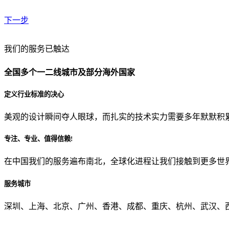
下一步
贵公司预算范围是？
我们的服务已触达
全国多个一二线城市及部分海外国家
贵公司的团队规模是？
定义行业标准的决心
美观的设计瞬间夺人眼球，而扎实的技术实力需要多年默默积
目前主要的营销渠道是？
专注、专业、值得信赖!
在中国我们的服务遍布南北，全球化进程让我们接触到更多世
从哪里了解到我们？
服务城市
上一步
确认发送
深圳、上海、北京、广州、香港、成都、重庆、杭州、武汉、西