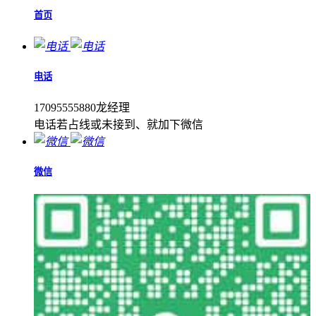
首页
电话
17095555880龙经理
电话若占线或未接到、就加下微信
微信