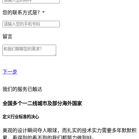
您的联系方式是？
*
留言
下一步
贵公司预算范围是？
我们的服务已触达
全国多个一二线城市及部分海外国家
贵公司的团队规模是？
定义行业标准的决心
美观的设计瞬间夺人眼球，而扎实的技术实力需要多年默默积
目前主要的营销渠道是？
累，看得到的看不到的我们都努力做到好。