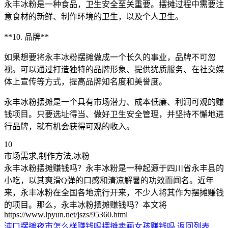
永丰冰粉是一种食品，卫生安全至关重要。摆摊过程中需要注
意食材的新鲜、制作环境的卫生，以及个人卫生。
**10. 品牌**
如果想要将永丰冰粉摆摊做成一个长久的事业，品牌不可忽
视。可以通过打造独特的品牌形象、提供犹质服务、在社交媒
体上宣传等方式，提高品牌知名度和美誉度。
永丰冰粉摆摊是一个具有市场潜力、成本低廉、利润可观的赚
钱项目。只要选址得当、做好卫生安全管理，并坚持不懈地进
行品牌，就有机会获得可观的收入。
10
市场需求,制作方法,冰粉
永丰冰粉摆摊赚钱吗？永丰冰粉是一种起源于四川省永丰县的
小吃，以其爽滑Q弹的口感和清凉解暑的功效而闻名。近年
来，永丰冰粉在全国各地流行开来，不少人将其作为摆摊赚钱
的项目。那么，永丰冰粉摆摊赚钱吗？本文将
https://www.lpyun.net/jszs/95360.html
沌口摆摊夜市怎么样赚钱吗
摆摊卖画女孩赚钱吗
返回列表