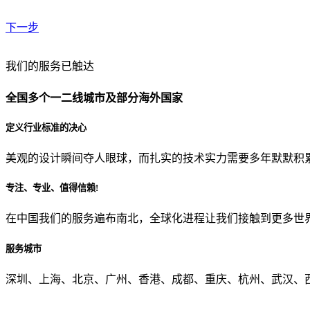
下一步
贵公司预算范围是？
我们的服务已触达
全国多个一二线城市及部分海外国家
贵公司的团队规模是？
定义行业标准的决心
美观的设计瞬间夺人眼球，而扎实的技术实力需要多年默默积
目前主要的营销渠道是？
专注、专业、值得信赖!
在中国我们的服务遍布南北，全球化进程让我们接触到更多世
从哪里了解到我们？
服务城市
上一步
确认发送
深圳、上海、北京、广州、香港、成都、重庆、杭州、武汉、西