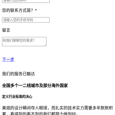
您的联系方式是？
*
留言
下一步
贵公司预算范围是？
我们的服务已触达
全国多个一二线城市及部分海外国家
贵公司的团队规模是？
定义行业标准的决心
美观的设计瞬间夺人眼球，而扎实的技术实力需要多年默默积
目前主要的营销渠道是？
累，看得到的看不到的我们都努力做到好。